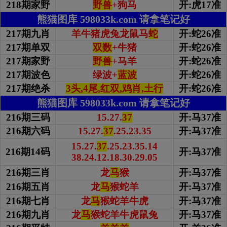
218期家野
野兽
+狗马
开:虎17准
熊猫图库 598033k.com 请拿笔记好
217期九肖
羊牛猪虎兔龙鼠马
蛇
开:蛇26准
217期单双
双数
+牛猪
开:蛇26准
217期家野
野兽
+马羊
开:蛇26准
217期波色
绿波+
蓝波
开:蛇26准
217期绝杀
3头,4尾,红双,鸡肖,土行
开:蛇26准
熊猫图库 598033k.com 请拿笔记好
216期三码
15.27.
37
开:马37准
216期六码
15.27.
37
.25.23.35
开:马37准
15.27.
37
.25.23.35.14
216期14码
开:马37准
38.24.12.18.30.29.05
216期三肖
龙
马
猴
开:马37准
216期五肖
龙
马
猴蛇羊
开:马37准
216期七肖
龙
马
猴蛇羊牛虎
开:马37准
216期九肖
龙
马
猴蛇羊牛虎鼠兔
开:马37准