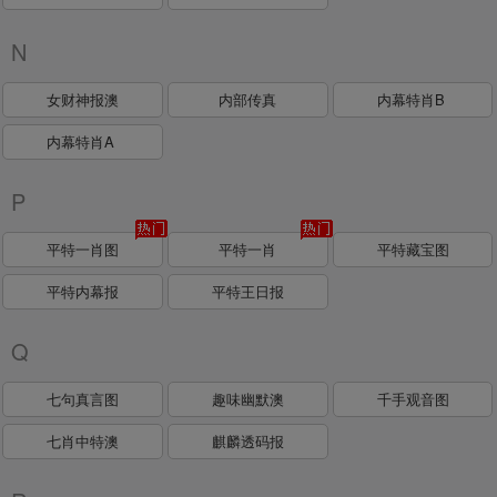
N
女财神报澳
内部传真
内幕特肖B
内幕特肖A
P
平特一肖图
平特一肖
平特藏宝图
平特内幕报
平特王日报
Q
七句真言图
趣味幽默澳
千手观音图
七肖中特澳
麒麟透码报