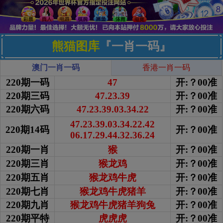
熊猫图库
『一肖一码』
澳门一肖一码
香港一肖一码
220期一码
47
开:？00准
220期三码
47.23.39
开:？00准
220期六码
47.23.39.03.34.22
开:？00准
47.23.39.03.34.22.42
220期14码
开:？00准
06.17.29.44.32.36.24
220期一肖
猴
开:？00准
220期三肖
猴龙鸡
开:？00准
220期五肖
猴龙鸡牛虎
开:？00准
220期七肖
猴龙鸡牛虎猪羊
开:？00准
220期九肖
猴龙鸡牛虎猪羊狗兔
开:？00准
220期平特
虎虎虎
开:？00准