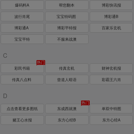
爆码料A
帮您翻本
博彩快讯报
波行肖尾
宝宝特码图
博彩通B
博彩通A
博彩平特报
百家乐玄机
宝宝平特
不服来战澳
C
彩民书籍
传真玄机
财神玄机报
传真八点料
曾道人暗语
彩霸王六肖
D
点击查看更多图纸
东成西就澳
单双中特图
赌王心水报
东方心经B
东方心经A