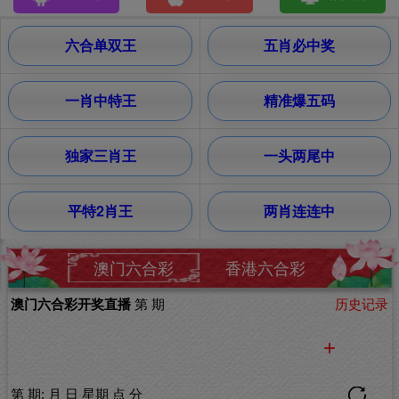
六合单双王
五肖必中奖
一肖中特王
精准爆五码
独家三肖王
一头两尾中
平特2肖王
两肖连连中
澳门六合彩
香港六合彩