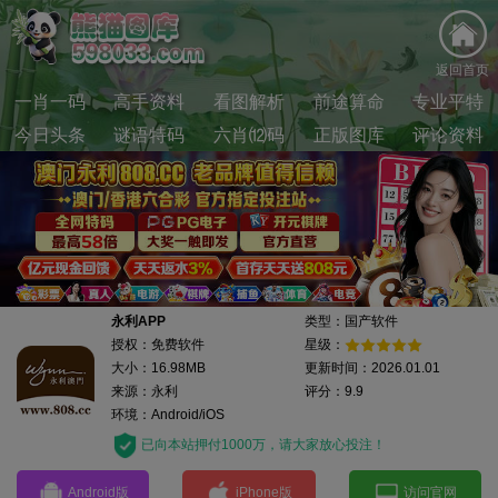
返回首页
一肖一码
高手资料
看图解析
前途算命
专业平特
今日头条
谜语特码
六肖⑿码
正版图库
评论资料
永利APP
类型：国产软件
授权：免费软件
星级：
大小：16.98MB
更新时间：2026.01.01
来源：永利
评分：9.9
环境：Android/iOS
已向本站押付1000万，请大家放心投注！
Android版
iPhone版
访问官网