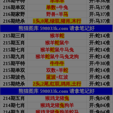
216期平特
羊羊羊
开:羊36准
216期单双
单数
+牛兔
开:马37准
216期家野
野兽+羊
马
开:马37准
216期绝杀
1头,0尾,绿双,猪肖,木行
开:马37准
熊猫图库 598033k.com 请拿笔记好
215期三肖
猴羊
蛇
开:蛇14准
215期五肖
猴羊
蛇
鼠牛
开:蛇14准
215期七肖
猴羊
蛇
鼠牛马兔
开:蛇14准
215期九肖
猴羊
蛇
鼠牛马兔龙狗
开:蛇14准
215期平特
牛牛牛
开:牛30准
215期单双
双数+羊
蛇
开:蛇14准
215期波色
蓝波
+红波
开:蛇14准
215期绝杀
2头,2尾,红双,鸡肖,土行
开:蛇14准
熊猫图库 598033k.com 请拿笔记好
214期五肖
猴鸡龙猪
兔
开:兔04准
214期七肖
猴鸡龙猪
兔
狗羊
开:兔04准
214期九肖
猴鸡龙猪
兔
狗羊蛇马
开:兔04准