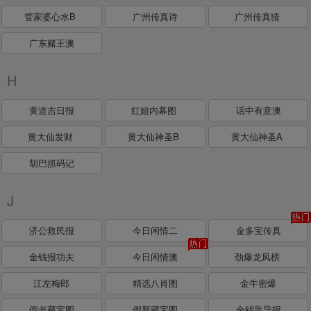
管家婆心水B
广州传真诗
广州传真猜
广东赌王澳
H
黄道吉日报
红姐内幕图
话中有意澳
黄大仙发财
黄大仙神圣B
黄大仙神圣A
胡巴抓码记
J
济公救民报
今日闲情二
金多宝传真
金钱报功夫
今日闲情澳
劲爆龙凤榜
江左梅郎
精选八肖图
金牛密爆
假老藏宝图
假新藏宝图
金钥匙导报