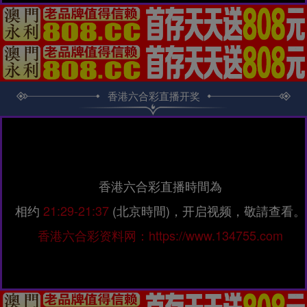
香港六合彩直播开奖
香港六合彩直播時間為
相约
21:29-21:37
(北京時間)，开启视频，敬請查看。
香港六合彩资料网：https://www.134755.com