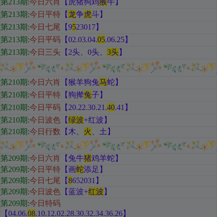
第213期
:
今日六肖
【虎猪狗鸡
猴
牛
】
第213期:
今日平特
【
龙
争
虎
斗
】
第213期:
今日七尾
【9
5
23017
】
第213期:
今日平码
【
02.03.04.
05
.06.25
】
第213期:
今日三头
【
2头、0头、
3头
】
第210期
:
今日六肖
【猴羊狗兔
马
蛇
】
第210期:
今日平特
【狗撵
兔
子
】
第210期:
今日平码
【
20.22.30.21.
40
.41
】
第210期:
今日波色
【
绿
波
+红波
】
第210期:
今日行数
【木
、
火
、土
】
第209期
:
今日六肖
【兔牛
猪
鸡羊蛇
】
第209期:
今日平特
【画
蛇
添足
】
第209期:
今日七尾
【
8
652031
】
第209期:
今日波色
【蓝
波+
红波
】
第209期:
今日特码
【04.06.
08
.10.12.02.28.30.32.34.36.26
】