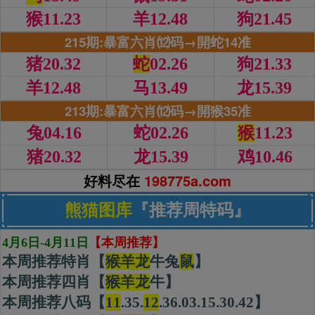
猴11.23
羊12.48
狗21.45
215期:暴富六肖⑿码→開蛇14准
猪20.32
蛇
02.26
狗21.33
羊12.48
马13.49
龙15.39
213期:暴富六肖⑿码→開猴35准
兔04.16
蛇02.26
猴
11.23
猪20.32
龙15.39
鸡10.46
好料尽在
198775a.com
熊猫图库
『推荐周特码』
4月6日-4月11日
【本周推荐】
本周推荐特肖【
猴羊龙
牛兔
鼠
】
本周推荐四肖【
猴
羊
龙
牛】
本周推荐八码【
11
.35.
12
.36.03.15.30.42】