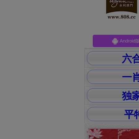
Android
六
一
独
平