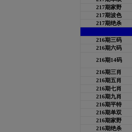
217期家野
217期波色
217期绝杀
216期三码
216期六码
216期14码
216期三肖
216期五肖
216期七肖
216期九肖
216期平特
216期单双
216期家野
216期绝杀