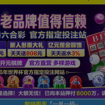
熊猫图库
『一肖一码』