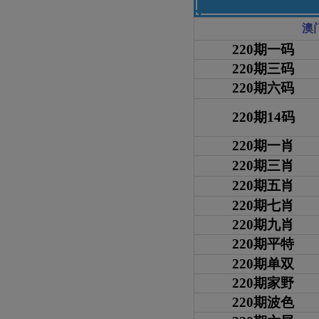
澳
220期一码
220期三码
220期六码
220期14码
220期一肖
220期三肖
220期五肖
220期七肖
220期九肖
220期平特
220期单双
220期家野
220期波色