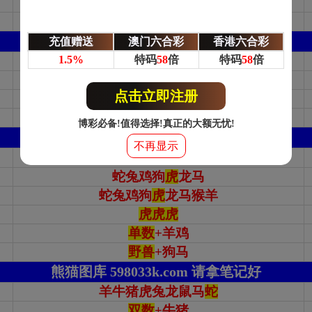
3-5-0-2-4-9
0头,2尾,绿双,蛇肖,木行
熊猫图库 598033k.com 请拿笔记好
充值赠送
澳门六合彩
香港六合彩
1.5%
特码
58
倍
特码
58
倍
龙狗马羊蛇猪猴鸡
鼠
野兽
+猪鸡
点击立即注册
绿波
+蓝波
1头,6尾,红双,兔肖,土行
博彩必备!值得选择!真正的大额无忧!
熊猫图库 598033k.com 请拿笔记好
不再显示
蛇兔鸡狗
虎
蛇兔鸡狗
虎
龙马
蛇兔鸡狗
虎
龙马猴羊
虎虎虎
单数
+羊鸡
野兽
+狗马
熊猫图库 598033k.com 请拿笔记好
羊牛猪虎兔龙鼠马
蛇
双数
+牛猪