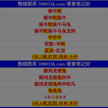
熊猫图库 598033k.com 请拿笔记好
猴羊
蛇
猴羊
蛇
鼠牛
猴羊
蛇
鼠牛马兔
猴羊
蛇
鼠牛马兔龙狗
牛牛牛
双数+羊
蛇
蓝波
+红波
2头,2尾,红双,鸡肖,土行
熊猫图库 598033k.com 请拿笔记好
猴鸡龙猪
兔
猴鸡龙猪
兔
狗羊
猴鸡龙猪
兔
狗羊蛇马
兔兔兔
3-0-1-
4
-8-9
3头,6尾,红双,羊肖,木行