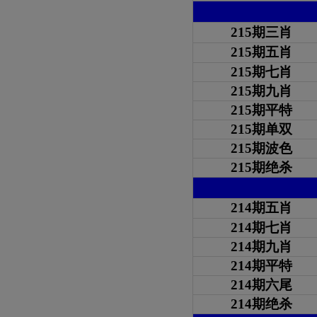
215期三肖
215期五肖
215期七肖
215期九肖
215期平特
215期单双
215期波色
215期绝杀
214期五肖
214期七肖
214期九肖
214期平特
214期
六尾
214期绝杀